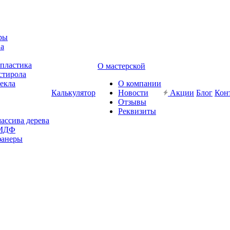
ры
ва
-пластика
О мастерской
стирола
текла
О компании
Калькулятор
Новости
Акции
Блог
Кон
Отзывы
Реквизиты
массива дерева
 МДФ
фанеры