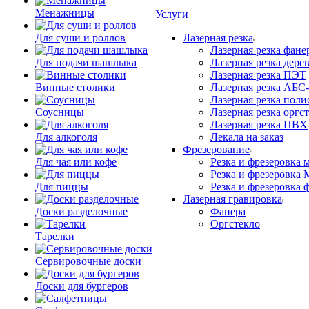
Менажницы
Услуги
Для суши и роллов
Лазерная резка
Лазерная резка фане
Для подачи шашлыка
Лазерная резка дере
Лазерная резка ПЭТ
Винные столики
Лазерная резка АБС
Лазерная резка поли
Соусницы
Лазерная резка оргс
Лазерная резка ПВХ
Для алкоголя
Лекала на заказ
Фрезерование
Для чая или кофе
Резка и фрезеровка 
Резка и фрезеровка
Для пиццы
Резка и фрезеровка 
Лазерная гравировка
Доски разделочные
Фанера
Орг­стек­ло
Тарелки
Сервировочные доски
Доски для бургеров