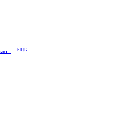
+ ЕЩЕ
такты