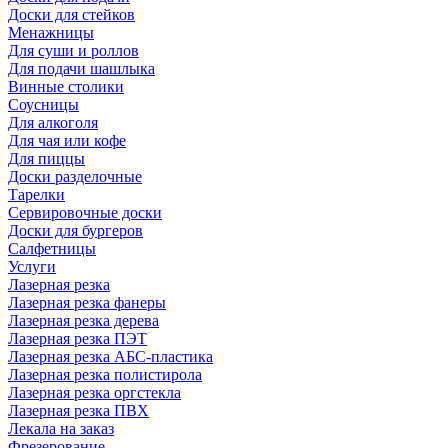
Доски для стейков
Менажницы
Для суши и роллов
Для подачи шашлыка
Винные столики
Соусницы
Для алкоголя
Для чая или кофе
Для пиццы
Доски разделочные
Тарелки
Сервировочные доски
Доски для бургеров
Салфетницы
Услуги
Лазерная резка
Лазерная резка фанеры
Лазерная резка дерева
Лазерная резка ПЭТ
Лазерная резка АБС-пластика
Лазерная резка полистирола
Лазерная резка оргстекла
Лазерная резка ПВХ
Лекала на заказ
Фрезерование