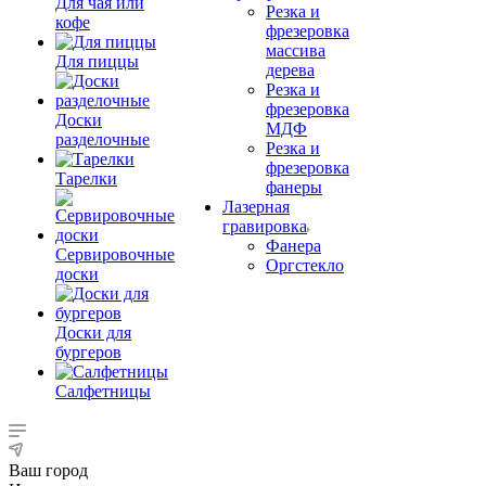
Для чая или
Резка и
кофе
фрезеровка
массива
Для пиццы
дерева
Резка и
фрезеровка
Доски
МДФ
разделочные
Резка и
фрезеровка
Тарелки
фанеры
Лазерная
гравировка
Фанера
Сервировочные
Орг­стек­ло
доски
Доски для
бургеров
Салфетницы
Ваш город