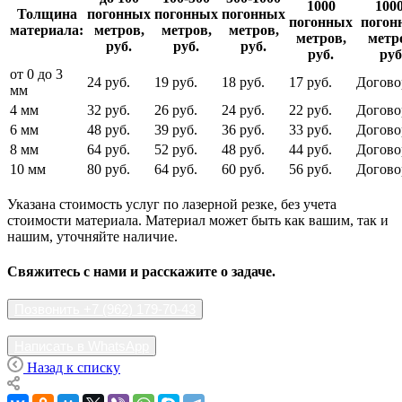
1000
100
Толщина
погонных
погонных
погонных
погонных
погон
материала:
метров,
метров,
метров,
метров,
метр
руб.
руб.
руб.
руб.
руб
от 0 до 3
24 руб.
19 руб.
18 руб.
17 руб.
Догово
мм
4 мм
32 руб.
26 руб.
24 руб.
22 руб.
Догово
6 мм
48 руб.
39 руб.
36 руб.
33 руб.
Догово
8 мм
64 руб.
52 руб.
48 руб.
44 руб.
Догово
10 мм
80 руб.
64 руб.
60 руб.
56 руб.
Догово
Указана стоимость услуг по лазерной резке, без учета
стоимости материала. Материал может быть как вашим, так и
нашим, уточняйте наличие.
Свяжитесь с нами и расскажите о задаче.
Позвонить +7 (962) 179-70-43
Написать в WhatsApp
Назад к списку