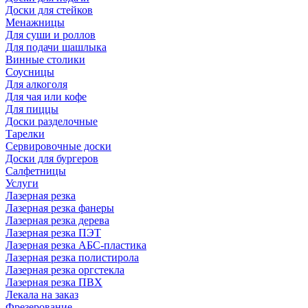
Доски для стейков
Менажницы
Для суши и роллов
Для подачи шашлыка
Винные столики
Соусницы
Для алкоголя
Для чая или кофе
Для пиццы
Доски разделочные
Тарелки
Сервировочные доски
Доски для бургеров
Салфетницы
Услуги
Лазерная резка
Лазерная резка фанеры
Лазерная резка дерева
Лазерная резка ПЭТ
Лазерная резка АБС-пластика
Лазерная резка полистирола
Лазерная резка оргстекла
Лазерная резка ПВХ
Лекала на заказ
Фрезерование