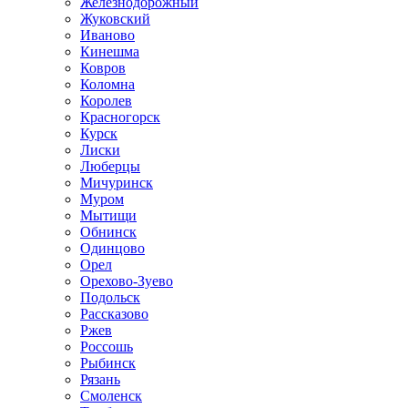
Железнодорожный
Жуковский
Иваново
Кинешма
Ковров
Коломна
Королев
Красногорск
Курск
Лиски
Люберцы
Мичуринск
Муром
Мытищи
Обнинск
Одинцово
Орел
Орехово-Зуево
Подольск
Рассказово
Ржев
Россошь
Рыбинск
Рязань
Смоленск