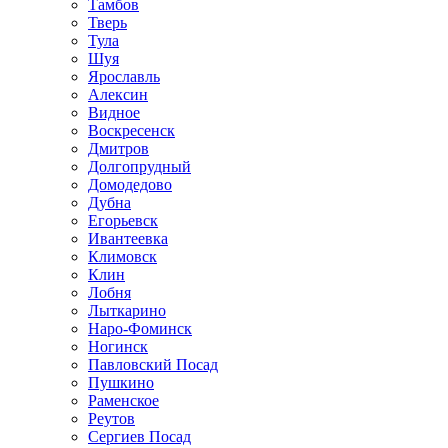
Тамбов
Тверь
Тула
Шуя
Ярославль
Алексин
Видное
Воскресенск
Дмитров
Долгопрудный
Домодедово
Дубна
Егорьевск
Ивантеевка
Климовск
Клин
Лобня
Лыткарино
Наро-Фоминск
Ногинск
Павловский Посад
Пушкино
Раменское
Реутов
Сергиев Посад