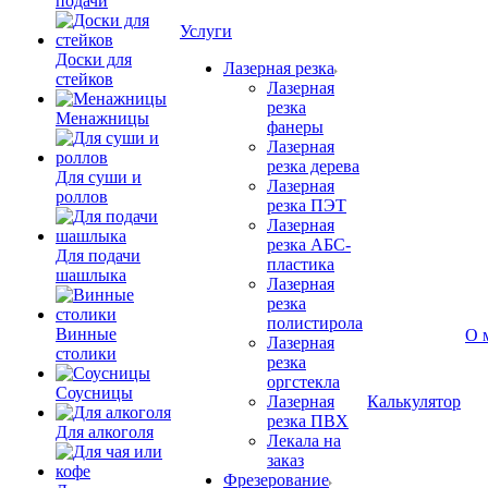
подачи
Услуги
Доски для
Лазерная резка
стейков
Лазерная
резка
Менажницы
фанеры
Лазерная
резка дерева
Для суши и
Лазерная
роллов
резка ПЭТ
Лазерная
резка АБС-
Для подачи
пластика
шашлыка
Лазерная
резка
полистирола
Винные
О 
Лазерная
столики
резка
оргстекла
Соусницы
Лазерная
Калькулятор
резка ПВХ
Для алкоголя
Лекала на
заказ
Фрезерование