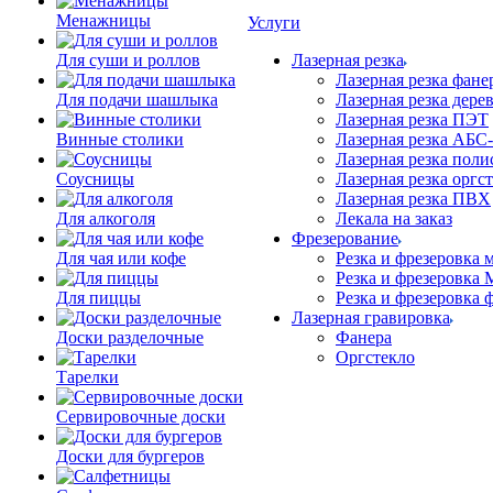
Менажницы
Услуги
Для суши и роллов
Лазерная резка
Лазерная резка фане
Для подачи шашлыка
Лазерная резка дере
Лазерная резка ПЭТ
Винные столики
Лазерная резка АБС
Лазерная резка поли
Соусницы
Лазерная резка оргс
Лазерная резка ПВХ
Для алкоголя
Лекала на заказ
Фрезерование
Для чая или кофе
Резка и фрезеровка 
Резка и фрезеровка
Для пиццы
Резка и фрезеровка 
Лазерная гравировка
Доски разделочные
Фанера
Орг­стек­ло
Тарелки
Сервировочные доски
Доски для бургеров