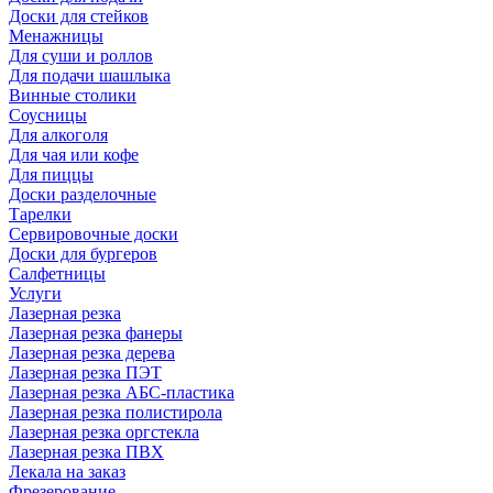
Доски для стейков
Менажницы
Для суши и роллов
Для подачи шашлыка
Винные столики
Соусницы
Для алкоголя
Для чая или кофе
Для пиццы
Доски разделочные
Тарелки
Сервировочные доски
Доски для бургеров
Салфетницы
Услуги
Лазерная резка
Лазерная резка фанеры
Лазерная резка дерева
Лазерная резка ПЭТ
Лазерная резка АБС-пластика
Лазерная резка полистирола
Лазерная резка оргстекла
Лазерная резка ПВХ
Лекала на заказ
Фрезерование