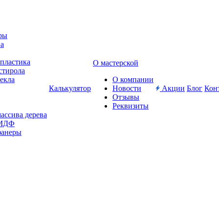
ры
ва
-пластика
О мастерской
стирола
текла
О компании
Калькулятор
Новости
Акции
Блог
Кон
Отзывы
Реквизиты
массива дерева
 МДФ
фанеры