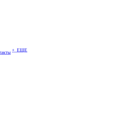
+ ЕЩЕ
такты