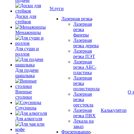
подачи
Услуги
Доски для
Лазерная резка
стейков
Лазерная
резка
Менажницы
фанеры
Лазерная
резка дерева
Для суши и
Лазерная
роллов
резка ПЭТ
Лазерная
резка АБС-
Для подачи
пластика
шашлыка
Лазерная
резка
полистирола
Винные
О 
Лазерная
столики
резка
оргстекла
Соусницы
Лазерная
Калькулятор
резка ПВХ
Для алкоголя
Лекала на
заказ
Фрезерование