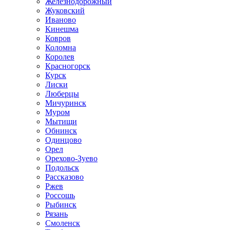
Железнодорожный
Жуковский
Иваново
Кинешма
Ковров
Коломна
Королев
Красногорск
Курск
Лиски
Люберцы
Мичуринск
Муром
Мытищи
Обнинск
Одинцово
Орел
Орехово-Зуево
Подольск
Рассказово
Ржев
Россошь
Рыбинск
Рязань
Смоленск