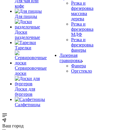
Для чая или
Резка и
кофе
фрезеровка
массива
Для пиццы
дерева
Резка и
фрезеровка
Доски
МДФ
разделочные
Резка и
фрезеровка
Тарелки
фанеры
Лазерная
гравировка
Фанера
Сервировочные
Орг­стек­ло
доски
Доски для
бургеров
Салфетницы
Ваш город