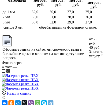
материала
метров,
метров,
метров,
метров,
руб.
руб.
руб.
руб.
до 1 мм
32,0
30,0
27,0
25,0
2 мм
33,0
31,0
28,0
26,0
3 мм
36,0
32,0
29,0
27,0
свыше 3 мм
обрабатываем на фрезерном станке.
от 25
руб.
40 руб.
Оформите заявку на сайте, мы свяжемся с вами в
Заказать
ближайшее время и ответим на все интересующие
услугу
вопросы.
Фотогалерея
4
фото
—
Назад к списку