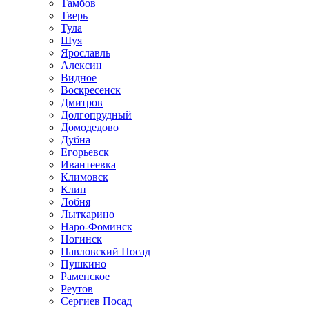
Тамбов
Тверь
Тула
Шуя
Ярославль
Алексин
Видное
Воскресенск
Дмитров
Долгопрудный
Домодедово
Дубна
Егорьевск
Ивантеевка
Климовск
Клин
Лобня
Лыткарино
Наро-Фоминск
Ногинск
Павловский Посад
Пушкино
Раменское
Реутов
Сергиев Посад