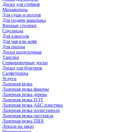
Доски для стейков
Менажницы
Для суши и роллов
Для подачи шашлыка
Винные столики
Соусницы
Для алкоголя
Для чая или кофе
Для пиццы
Доски разделочные
Тарелки
Сервировочные доски
Доски для бургеров
Салфетницы
Услуги
Лазерная резка
Лазерная резка фанеры
Лазерная резка дерева
Лазерная резка ПЭТ
Лазерная резка АБС-пластика
Лазерная резка полистирола
Лазерная резка оргстекла
Лазерная резка ПВХ
Лекала на заказ
Фрезерование