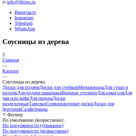
info@diviro.ru
Вконтакте
Instagram
Telegram
WhatsApp
Соусницы из дерева
2
Главная
—
Каталог
—
Соусницы из дерева
Доски для подачи
Доски для стейков
Менажницы
Для суши и
роллов
Для подачи шашлыка
Винные столики
Для алкоголя
Для
чая или кофе
Для пиццы
Доски
разделочные
Тарелки
Сервировочные доски
Доски для
бургеров
Салфетницы
Фильтр
По умолчанию (возрастание)
По популярности (убывание)
По популярности (возрастание)