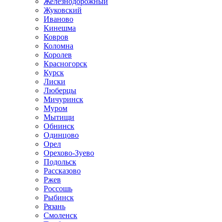
Железнодорожный
Жуковский
Иваново
Кинешма
Ковров
Коломна
Королев
Красногорск
Курск
Лиски
Люберцы
Мичуринск
Муром
Мытищи
Обнинск
Одинцово
Орел
Орехово-Зуево
Подольск
Рассказово
Ржев
Россошь
Рыбинск
Рязань
Смоленск