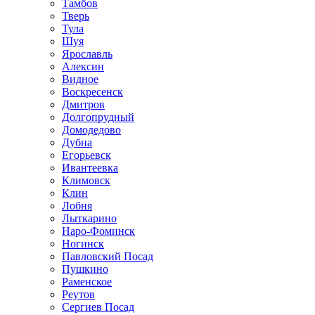
Тамбов
Тверь
Тула
Шуя
Ярославль
Алексин
Видное
Воскресенск
Дмитров
Долгопрудный
Домодедово
Дубна
Егорьевск
Ивантеевка
Климовск
Клин
Лобня
Лыткарино
Наро-Фоминск
Ногинск
Павловский Посад
Пушкино
Раменское
Реутов
Сергиев Посад