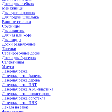
Доски для стейков
Менажницы
Для суши и роллов
Для подачи шашлыка
Винные столики
Соусницы
Для алкоголя
Для чая или кофе
Для пиццы
Доски разделочные
Тарелки
Сервировочные доски
Доски для бургеров
Салфетницы
Услуги
Лазерная резка
Лазерная резка фанеры
Лазерная резка дерева
Лазерная резка ПЭТ
Лазерная резка АБС-пластика
Лазерная резка полистирола
Лазерная резка оргстекла
Лазерная резка ПВХ
Лекала на заказ
Фрезерование