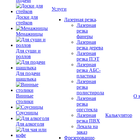
подачи
Услуги
Доски для
Лазерная резка
стейков
Лазерная
резка
Менажницы
фанеры
Лазерная
резка дерева
Для суши и
Лазерная
роллов
резка ПЭТ
Лазерная
резка АБС-
Для подачи
пластика
шашлыка
Лазерная
резка
полистирола
Винные
О 
Лазерная
столики
резка
оргстекла
Соусницы
Лазерная
Калькулятор
резка ПВХ
Для алкоголя
Лекала на
заказ
Фрезерование