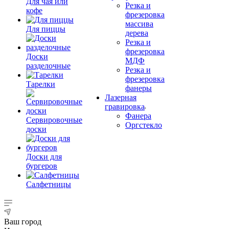
Для чая или
Резка и
кофе
фрезеровка
массива
Для пиццы
дерева
Резка и
фрезеровка
Доски
МДФ
разделочные
Резка и
фрезеровка
Тарелки
фанеры
Лазерная
гравировка
Фанера
Сервировочные
Орг­стек­ло
доски
Доски для
бургеров
Салфетницы
Ваш город