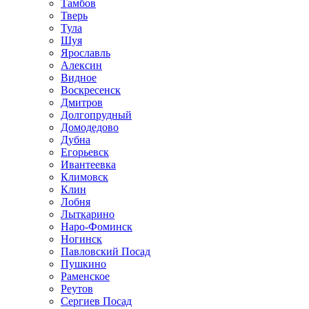
Тамбов
Тверь
Тула
Шуя
Ярославль
Алексин
Видное
Воскресенск
Дмитров
Долгопрудный
Домодедово
Дубна
Егорьевск
Ивантеевка
Климовск
Клин
Лобня
Лыткарино
Наро-Фоминск
Ногинск
Павловский Посад
Пушкино
Раменское
Реутов
Сергиев Посад