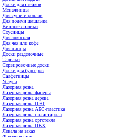
Доски для стейков
Менажницы
Для суши и роллов
Для подачи шашлыка
Винные столики
Соусницы
Для алкоголя
Для чая или кофе
Для пиццы
Доски разделочные
Тарелки
Сервировочные доски
Доски для бургеров
Салфетницы
Услуги
Лазерная резка
Лазерная резка фанеры
Лазерная резка дерева
Лазерная резка ПЭТ
Лазерная резка АБС-пластика
Лазерная резка полистирола
Лазерная резка оргстекла
Лазерная резка ПВХ
Лекала на заказ
Фрезерование