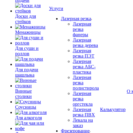
подачи
Услуги
Доски для
Лазерная резка
стейков
Лазерная
резка
Менажницы
фанеры
Лазерная
резка дерева
Для суши и
Лазерная
роллов
резка ПЭТ
Лазерная
резка АБС-
Для подачи
пластика
шашлыка
Лазерная
резка
полистирола
Винные
О 
Лазерная
столики
резка
оргстекла
Соусницы
Лазерная
Калькулятор
резка ПВХ
Для алкоголя
Лекала на
заказ
Фрезерование