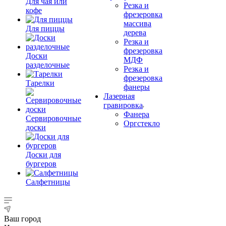
Для чая или
Резка и
кофе
фрезеровка
массива
Для пиццы
дерева
Резка и
фрезеровка
Доски
МДФ
разделочные
Резка и
фрезеровка
Тарелки
фанеры
Лазерная
гравировка
Фанера
Сервировочные
Орг­стек­ло
доски
Доски для
бургеров
Салфетницы
Ваш город