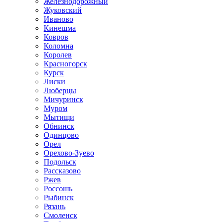
Железнодорожный
Жуковский
Иваново
Кинешма
Ковров
Коломна
Королев
Красногорск
Курск
Лиски
Люберцы
Мичуринск
Муром
Мытищи
Обнинск
Одинцово
Орел
Орехово-Зуево
Подольск
Рассказово
Ржев
Россошь
Рыбинск
Рязань
Смоленск