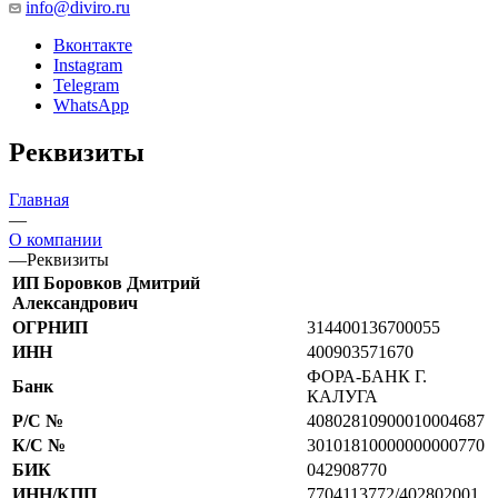
info@diviro.ru
Вконтакте
Instagram
Telegram
WhatsApp
Реквизиты
Главная
—
О компании
—
Реквизиты
ИП Боровков Дмитрий
Александрович
ОГРНИП
314400136700055
ИНН
400903571670
ФОРА-БАНК Г.
Банк
КАЛУГА
Р/С №
40802810900010004687
К/С №
30101810000000000770
БИК
042908770
ИНН/КПП
7704113772/402802001