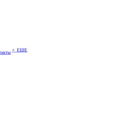
+ ЕЩЕ
такты