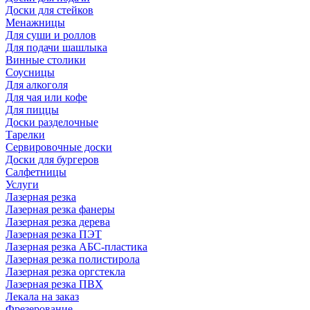
Доски для стейков
Менажницы
Для суши и роллов
Для подачи шашлыка
Винные столики
Соусницы
Для алкоголя
Для чая или кофе
Для пиццы
Доски разделочные
Тарелки
Сервировочные доски
Доски для бургеров
Салфетницы
Услуги
Лазерная резка
Лазерная резка фанеры
Лазерная резка дерева
Лазерная резка ПЭТ
Лазерная резка АБС-пластика
Лазерная резка полистирола
Лазерная резка оргстекла
Лазерная резка ПВХ
Лекала на заказ
Фрезерование