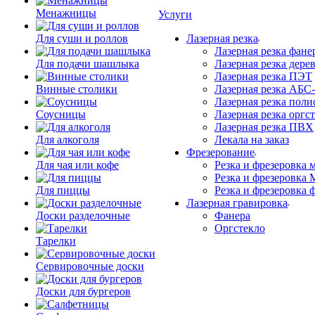
Менажницы
Услуги
Для суши и роллов
Лазерная резка
Лазерная резка фане
Для подачи шашлыка
Лазерная резка дере
Лазерная резка ПЭТ
Винные столики
Лазерная резка АБС
Лазерная резка поли
Соусницы
Лазерная резка оргс
Лазерная резка ПВХ
Для алкоголя
Лекала на заказ
Фрезерование
Для чая или кофе
Резка и фрезеровка 
Резка и фрезеровка
Для пиццы
Резка и фрезеровка 
Лазерная гравировка
Доски разделочные
Фанера
Орг­стек­ло
Тарелки
Сервировочные доски
Доски для бургеров