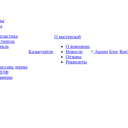
ры
ва
-пластика
О мастерской
стирола
текла
О компании
Калькулятор
Новости
Акции
Блог
Кон
Отзывы
Реквизиты
массива дерева
 МДФ
фанеры